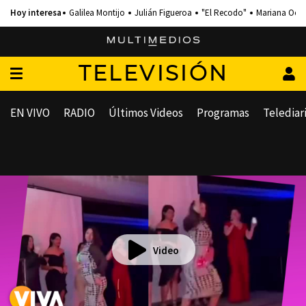
Galilea Montijo
Julián Figueroa
"El Recodo"
Mariana Och
TELEVISIÓN
EN VIVO
RADIO
Últimos Videos
Programas
Telediar
Video