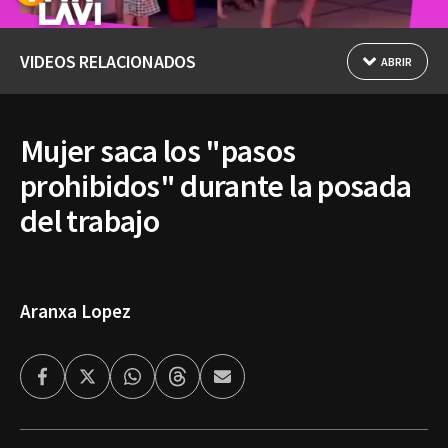
VIDEOS RELACIONADOS
ABRIR
Mujer saca los "pasos
prohibidos" durante la posada
del trabajo
Aranxa Lopez
Facebook
Twitter
Whatsapp
Threads
Enviar
por
Email