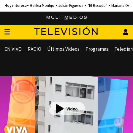
Galilea Montijo
Julián Figueroa
"El Recodo"
Mariana Och
TELEVISIÓN
EN VIVO
RADIO
Últimos Videos
Programas
Telediar
Video