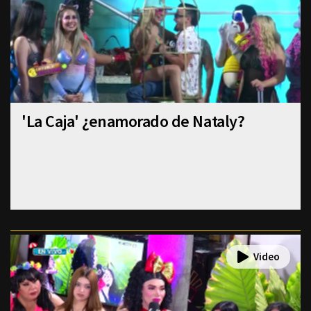
'La Caja' ¿enamorado de Nataly?