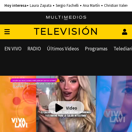
Laura Zapata
Sergio Fachelli
Ana Martín
Christian Valero
TELEVISIÓN
EN VIVO
RADIO
Últimos Videos
Programas
Telediar
Video