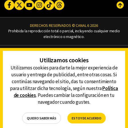
Facebook
Twitter
Youtube
Instagram
TikTok
Threads
Subi
DERECHOS RESERVADOS © CANAL 6 2026
Prohibida la reproducción total o parcial, incluyendo cualquier medio
electrónico o magnético.
CONTACTO
Utilizamos cookies
AVISO DE PRIVACIDAD
AVISO LEGAL
Utilizamos cookies para darte la mejor experiencia de
DEFENSORÍA DE LAS AUDIENCIAS
usuario y entrega de publicidad, entre otras cosas. Si
continúas navegando el sitio, das tu consentimiento
para utilitzar dicha tecnología, según nuestra
Política
de cookies
. Puedes cambiar la configuración en tu
DESCARGA LA APP DE CANAL 6
navegador cuando gustes.
QUIERO SABER MÁS
ESTOY DE ACUERDO