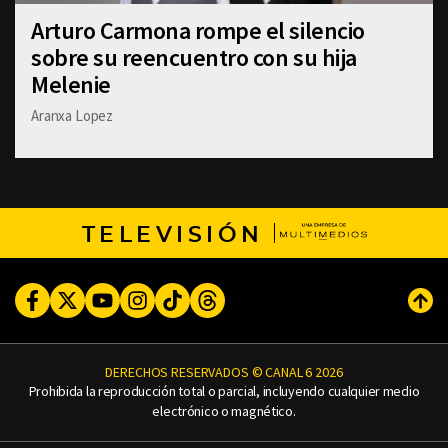
Arturo Carmona rompe el silencio
sobre su reencuentro con su hija
Melenie
Aranxa Lopez
TELEVISIÓN
Facebook
Twitter
Youtube
Instagram
TikTok
Threads
Subi
DERECHOS RESERVADOS © CANAL 6 2026
Prohibida la reproducción total o parcial, incluyendo cualquier medio
electrónico o magnético.