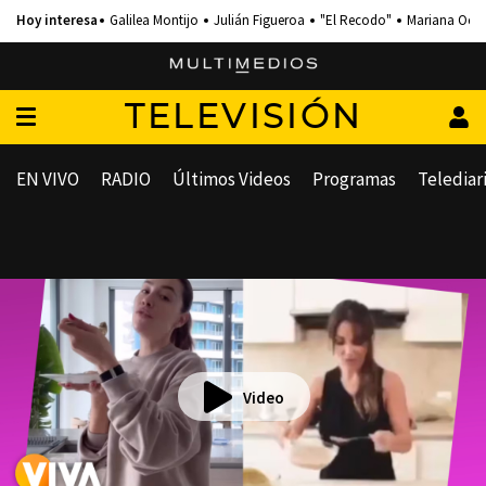
Galilea Montijo
Julián Figueroa
"El Recodo"
Mariana Och
TELEVISIÓN
EN VIVO
RADIO
Últimos Videos
Programas
Telediar
Video