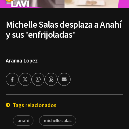
Michelle Salas desplaza a Anahí
y sus 'enfrijoladas'
Aranxa Lopez
Facebook
Twitter
Whatsapp
Threads
Enviar
por
Email
Tags relacionados
anahi
michelle salas