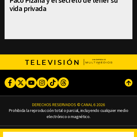
Paco Pizaña y el secreto de tener su
vida privada
TELEVISIÓN
Facebook
Twitter
Youtube
Instagram
TikTok
Threads
Subi
DERECHOS RESERVADOS © CANAL 6 2026
Prohibida la reproducción total o parcial, incluyendo cualquier medio
electrónico o magnético.
CONTACTO