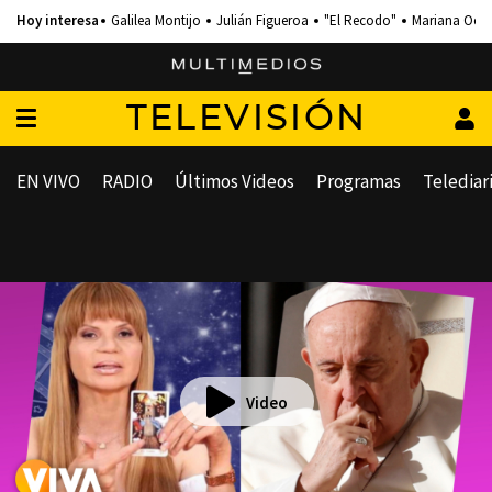
Galilea Montijo
Julián Figueroa
"El Recodo"
Mariana Och
TELEVISIÓN
EN VIVO
RADIO
Últimos Videos
Programas
Telediar
Video