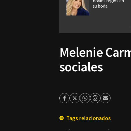
novios regios en
su boda
Melenie Carm
sociales
Facebook
Twitter
Whatsapp
Threads
Enviar
por
Email
Tags relacionados