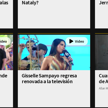
alas
Nataly?
Jer
ende
Gisselle Sampayo regresa
Cuan
renovada a la televisión
de A
Allan M