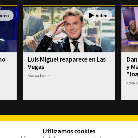
mo
Luis Miguel reaparece en Las
Dani
Vegas
y Ma
"Ina
Aranxa Lopez
Aranxa
Facebook
Twitter
Youtube
Instagram
TikTok
Th
Utilizamos cookies