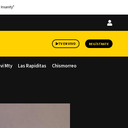
 Insanity"
Iniciar
sesión
TV EN VIVO
REGÍSTRATE
avi Mty
Las Rapiditas
Chismorreo