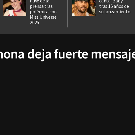
huye de la
canta 'Baby'
prensa tras
tras 15 años de
polémica con
su lanzamiento
Miss Universe
2025
ona deja fuerte mensaj