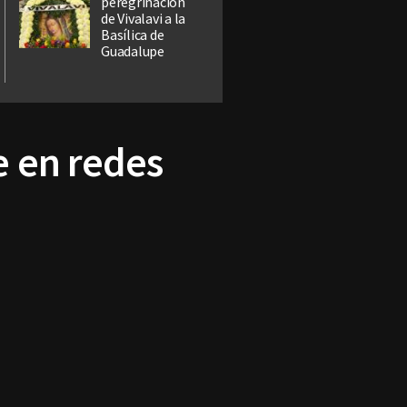
peregrinación
de Vivalavi a la
Basílica de
Guadalupe
e en redes