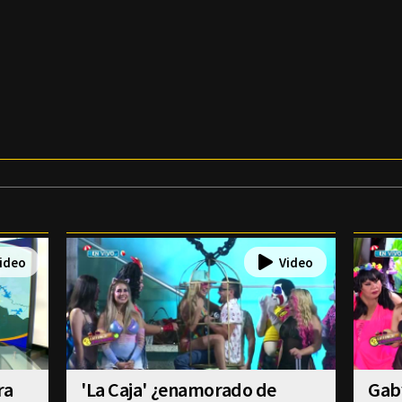
ra
'La Caja' ¿enamorado de
Gab