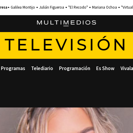
Galilea Montijo
Julián Figueroa
"El Recodo"
Mariana Ochoa
"Virtual
TELEVISIÓN
Programas
Telediario
Programación
Es Show
Vival