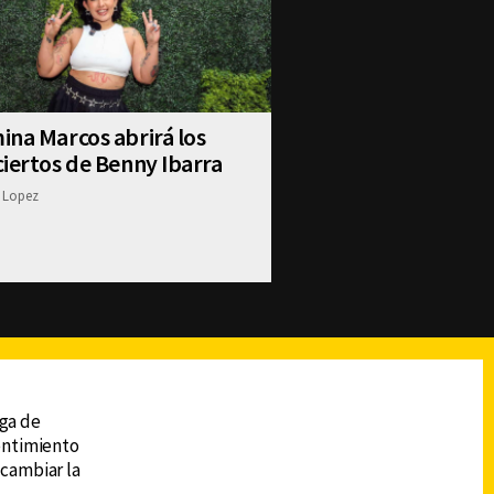
na Marcos abrirá los
iertos de Benny Ibarra
 Lopez
reads
Subir
ega de
sentimiento
 cambiar la