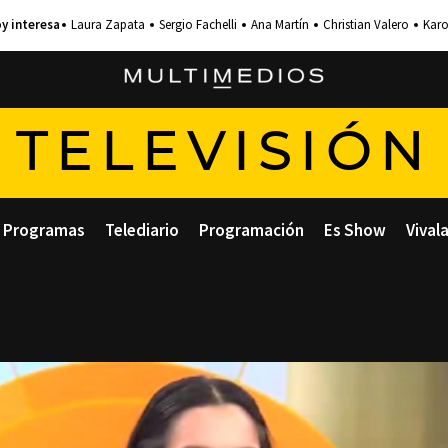
Laura Zapata
Sergio Fachelli
Ana Martín
Christian Valero
Karo
TELEVISIÓN
Programas
Telediario
Programación
Es Show
Vival