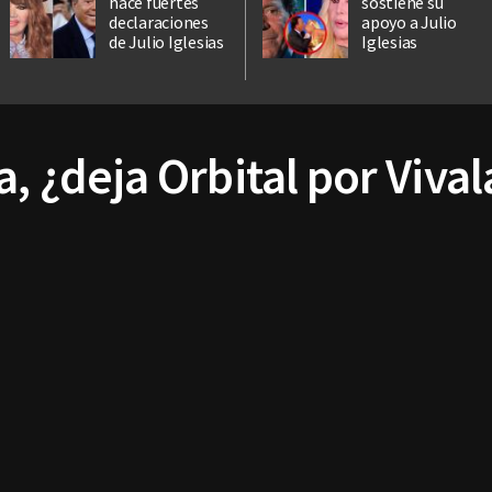
hace fuertes
sostiene su
declaraciones
apoyo a Julio
de Julio Iglesias
Iglesias
a, ¿deja Orbital por Vival