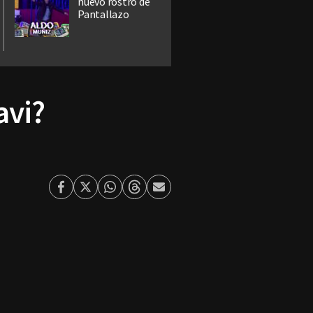
nuevo rostro de
Pantallazo
avi?
Facebook
Twitter
Whatsapp
Threads
Enviar
por
Email