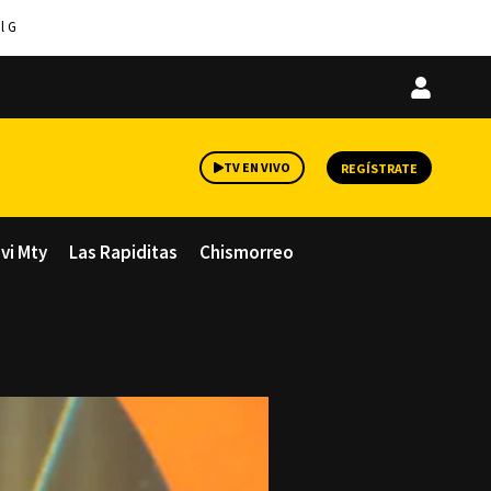
l G
Iniciar
sesión
TV EN VIVO
REGÍSTRATE
avi Mty
Las Rapiditas
Chismorreo