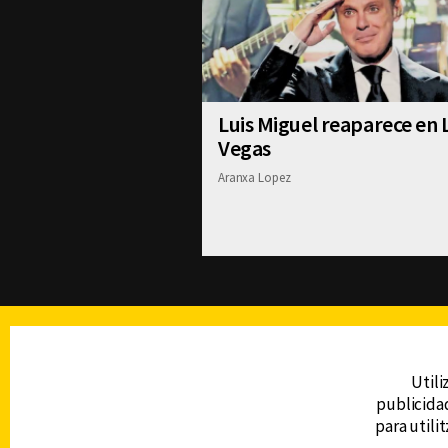
Luis Miguel reaparece en 
Vegas
Aranxa Lopez
TELEVISIÓN
Utili
publicidad
DERECHOS RESERVADOS © CANAL 6 2026
para utili
Prohibida la reproducción total o parcial, i