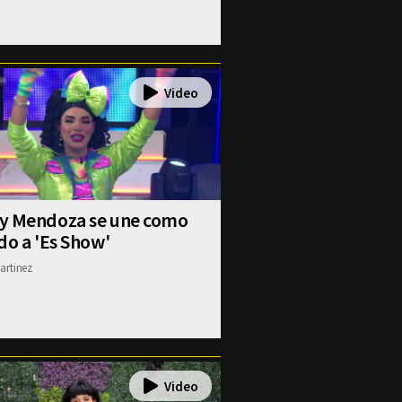
y Mendoza se une como
do a 'Es Show'
artinez