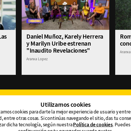
Las
Daniel Muñoz, Karely Herrera
Romi
y Marilyn Uribe estrenan
conc
"Inaudito Revelaciones"
Aranxa
Aranxa Lopez
Facebook
Twitter
Youtube
Instagram
TikTok
Th
Utilizamos cookies
zamos cookies para darte la mejor experiencia de usuario y entr
, entre otras cosas. Si continúas navegando el sitio, das tu con
CONTACTO
tzar dicha tecnología, según nuestra
Política de cookies
. Puedes
AVISO DE PRIVACIDAD
ncluyendo
AVISO LEGAL