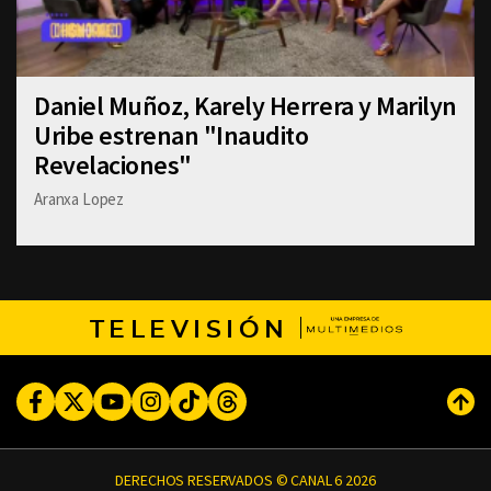
Daniel Muñoz, Karely Herrera y Marilyn
Uribe estrenan "Inaudito
Revelaciones"
Aranxa Lopez
TELEVISIÓN
Facebook
Twitter
Youtube
Instagram
TikTok
Threads
Subi
DERECHOS RESERVADOS © CANAL 6 2026