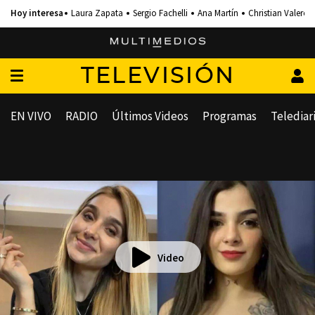
Laura Zapata
Sergio Fachelli
Ana Martín
Christian Valero
TELEVISIÓN
EN VIVO
RADIO
Últimos Videos
Programas
Telediar
Video