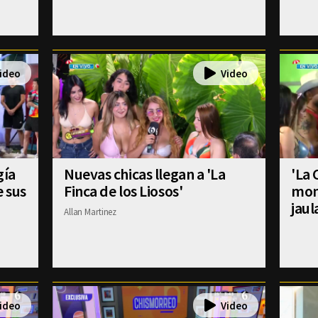
gía
Nuevas chicas llegan a 'La
'La 
e sus
Finca de los Liosos'
mom
jaul
Allan Martinez