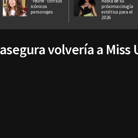
"reúne" con sus
habla de su
icónicos
próxima cirugía
personajes
estética para el
2026
asegura volvería a Miss