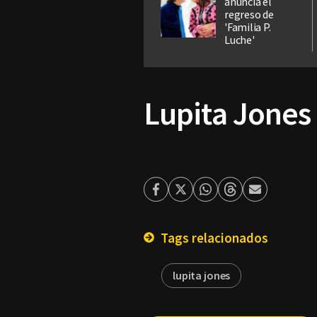
anuncia el
regreso de
'Familia P.
Luche'
Lupita Jones 
Facebook
Twitter
Whatsapp
Threads
Enviar
por
Email
Tags relacionados
lupita jones