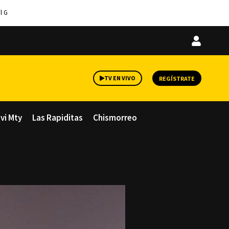
l G
Iniciar
sesión
TV EN VIVO
REGÍSTRATE
avi Mty
Las Rapiditas
Chismorreo