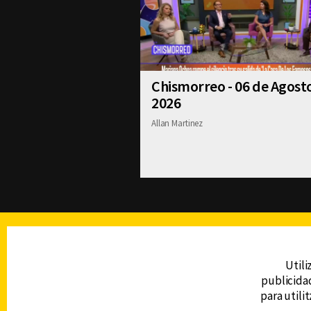
Chismorreo - 06 de Agost
2026
Allan Martinez
TELEVISIÓN
Utili
publicidad
DERECHOS RESERVADOS © CANAL 6 2026
para utili
Prohibida la reproducción total o parcial, i