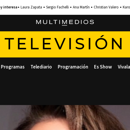
Laura Zapata
Sergio Fachelli
Ana Martín
Christian Valero
Karo
TELEVISIÓN
Programas
Telediario
Programación
Es Show
Vival