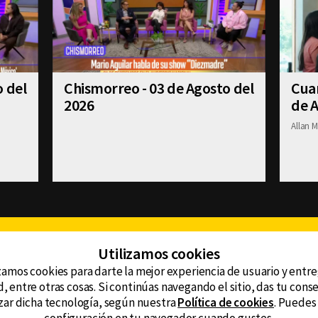
o del
Chismorreo - 03 de Agosto del
Cuan
2026
de A
Allan M
Facebook
Twitter
Youtube
Instagram
TikTok
Th
Utilizamos cookies
zamos cookies para darte la mejor experiencia de usuario y entr
, entre otras cosas. Si continúas navegando el sitio, das tu con
CONTACTO
tzar dicha tecnología, según nuestra
Política de cookies
. Puedes
AVISO DE PRIVACIDAD
ncluyendo
AVISO LEGAL