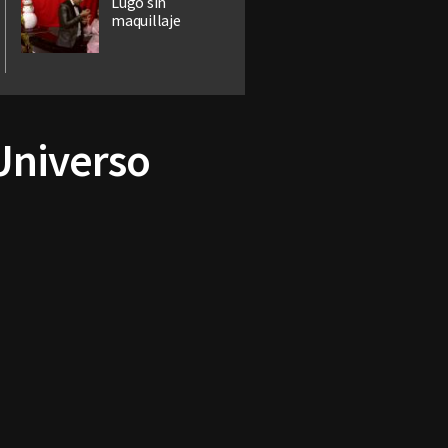
Lugo sin
maquillaje
 Universo