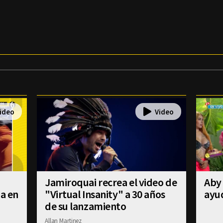
Jamiroquai recrea el video de
Aby 
úa en
"Virtual Insanity" a 30 años
ayud
de su lanzamiento
Allan Martinez