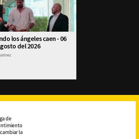
do los ángeles caen - 06
gosto del 2026
artinez
reads
Subir
ega de
sentimiento
 cambiar la