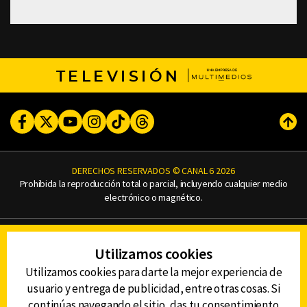
TELEVISIÓN
Facebook
Twitter
Youtube
Instagram
TikTok
Threads
Subi
DERECHOS RESERVADOS © CANAL 6 2026
Prohibida la reproducción total o parcial, incluyendo cualquier medio
electrónico o magnético.
CONTACTO
Utilizamos cookies
AVISO DE PRIVACIDAD
AVISO LEGAL
Utilizamos cookies para darte la mejor experiencia de
DEFENSORÍA DE LAS AUDIENCIAS
usuario y entrega de publicidad, entre otras cosas. Si
continúas navegando el sitio, das tu consentimiento