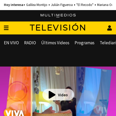
Galilea Montijo
Julián Figueroa
"El Recodo"
Mariana Och
TELEVISIÓN
EN VIVO
RADIO
Últimos Videos
Programas
Telediar
Video