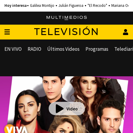
Galilea Montijo
Julián Figueroa
"El Recodo"
Mariana Och
TELEVISIÓN
EN VIVO
RADIO
Últimos Videos
Programas
Telediar
Video