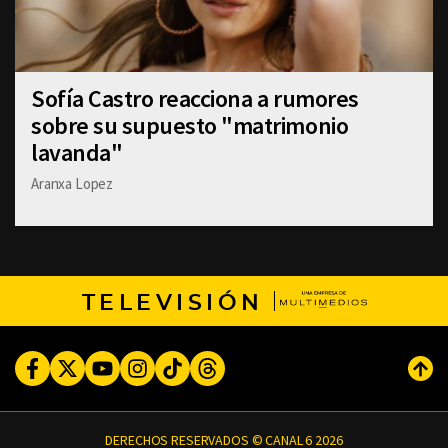
Sofía Castro reacciona a rumores
sobre su supuesto "matrimonio
lavanda"
Aranxa Lopez
TELEVISIÓN
Facebook
Twitter
Youtube
Instagram
TikTok
Threads
Subi
DERECHOS RESERVADOS © CANAL 6 2026