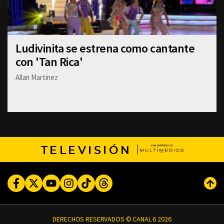
Ludivinita se estrena como cantante
con 'Tan Rica'
Allan Martinez
TELEVISIÓN
Facebook
Twitter
Youtube
Instagram
TikTok
Threads
Subi
DERECHOS RESERVADOS © CANAL 6 2026