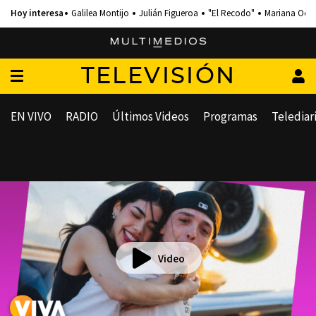
Galilea Montijo
Julián Figueroa
"El Recodo"
Mariana Och
TELEVISIÓN
EN VIVO
RADIO
Últimos Videos
Programas
Telediar
Video