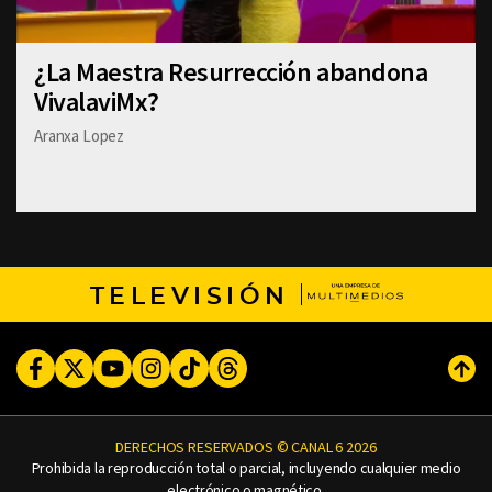
¿La Maestra Resurrección abandona
VivalaviMx?
Aranxa Lopez
TELEVISIÓN
Facebook
Twitter
Youtube
Instagram
TikTok
Threads
Subi
DERECHOS RESERVADOS © CANAL 6 2026
Prohibida la reproducción total o parcial, incluyendo cualquier medio
electrónico o magnético.