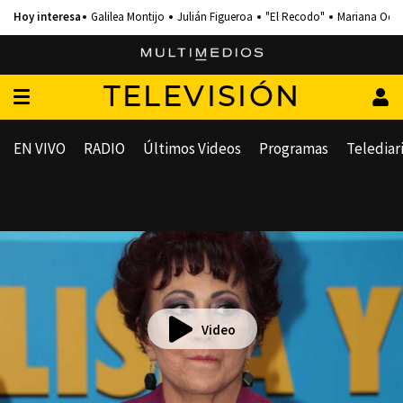
Galilea Montijo
Julián Figueroa
"El Recodo"
Mariana Och
TELEVISIÓN
EN VIVO
RADIO
Últimos Videos
Programas
Telediar
Video