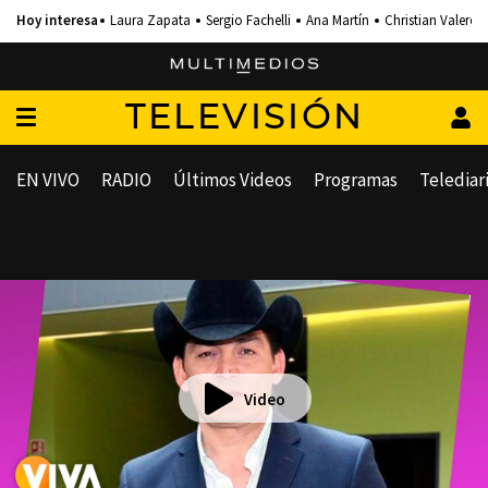
Laura Zapata
Sergio Fachelli
Ana Martín
Christian Valero
TELEVISIÓN
EN VIVO
RADIO
Últimos Videos
Programas
Telediar
Video