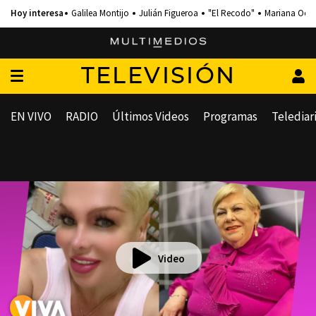
Galilea Montijo
Julián Figueroa
"El Recodo"
Mariana Och
TELEVISIÓN
EN VIVO
RADIO
Últimos Videos
Programas
Telediar
Video