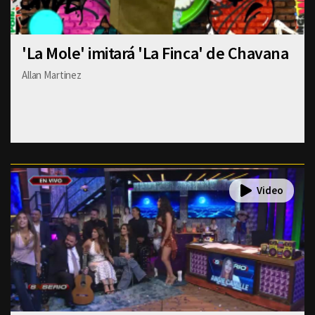
'La Mole' imitará 'La Finca' de Chavana
Allan Martinez