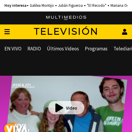
Galilea Montijo
Julián Figueroa
"El Recodo"
Mariana Och
TELEVISIÓN
EN VIVO
RADIO
Últimos Videos
Programas
Telediar
Video