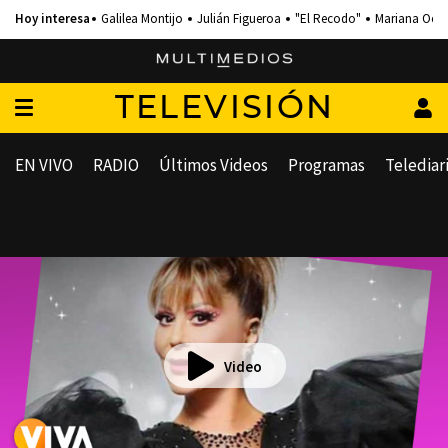
Galilea Montijo
Julián Figueroa
"El Recodo"
Mariana Och
TELEVISIÓN
EN VIVO
RADIO
Últimos Videos
Programas
Telediar
Video