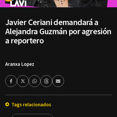
Javier Ceriani demandará a
Alejandra Guzmán por agresión
a reportero
Aranxa Lopez
Facebook
Twitter
Whatsapp
Threads
Enviar
por
Email
Tags relacionados