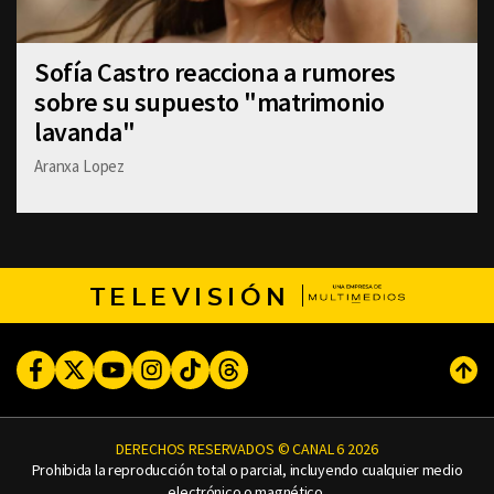
Sofía Castro reacciona a rumores
sobre su supuesto "matrimonio
lavanda"
Aranxa Lopez
TELEVISIÓN
Facebook
Twitter
Youtube
Instagram
TikTok
Threads
Subi
DERECHOS RESERVADOS © CANAL 6 2026
Prohibida la reproducción total o parcial, incluyendo cualquier medio
electrónico o magnético.