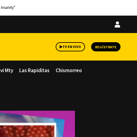
 Insanity"
Iniciar
sesión
TV EN VIVO
REGÍSTRATE
avi Mty
Las Rapiditas
Chismorreo