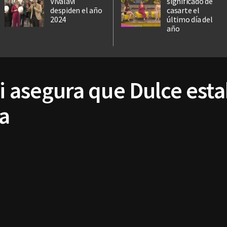
Vivalavi
significado de
despiden el año
casarte el
2024
último día del
año
ni asegura que Dulce est
ía