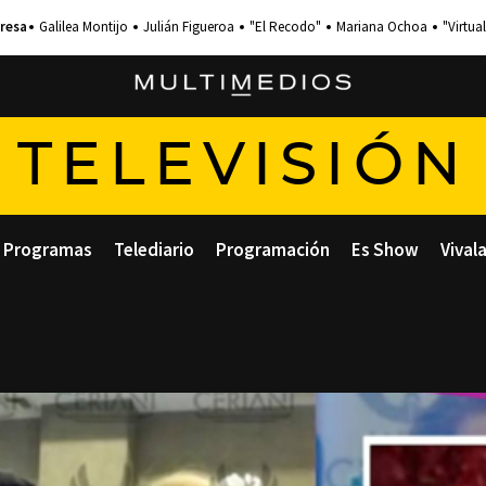
Galilea Montijo
Julián Figueroa
"El Recodo"
Mariana Ochoa
"Virtual
TELEVISIÓN
Programas
Telediario
Programación
Es Show
Vival