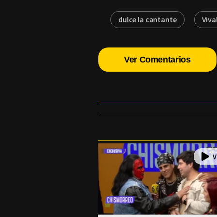
dulce la cantante
Viva
Ver Comentarios