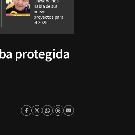
Chavana nos
habla de sus
nuevos
proyectos para
el 2025
aba protegida
Facebook
Twitter
Whatsapp
Threads
Enviar
por
Email