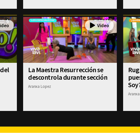
 del
La Maestra Resurrección se
Rugg
descontrola durante sección
pue
Soy
Aranxa Lopez
Aranxa
Facebook
Twitter
Youtube
Instagram
TikTok
Th