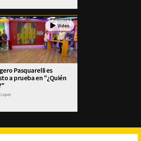
ero Pasquarelli es
sto a prueba en "¿Quién
?"
 Lopez
reads