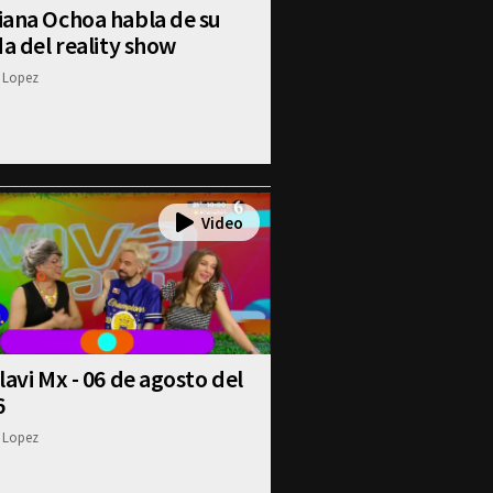
iana Ochoa habla de su
da del reality show
 Lopez
lavi Mx - 06 de agosto del
6
 Lopez