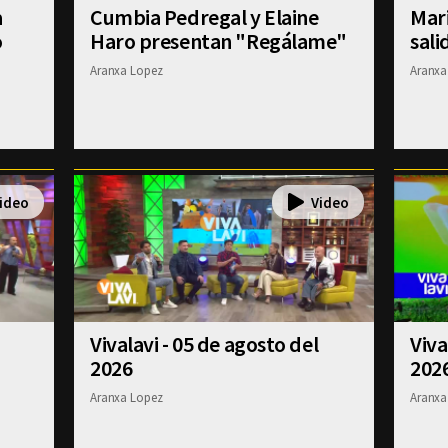
a
Cumbia Pedregal y Elaine
Mar
o
Haro presentan "Regálame"
sali
Aranxa Lopez
Aranxa
Vivalavi - 05 de agosto del
Viva
2026
202
Aranxa Lopez
Aranxa