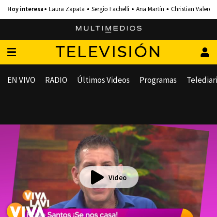
Laura Zapata
Sergio Fachelli
Ana Martín
Christian Valero
TELEVISIÓN
EN VIVO
RADIO
Últimos Videos
Programas
Telediar
Video