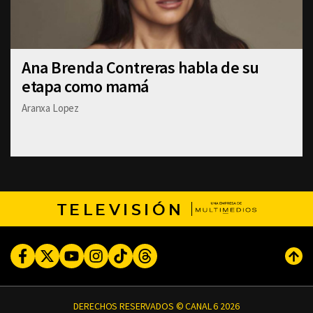
Ana Brenda Contreras habla de su
etapa como mamá
Aranxa Lopez
TELEVISIÓN
Facebook
Twitter
Youtube
Instagram
TikTok
Threads
Subi
DERECHOS RESERVADOS © CANAL 6 2026