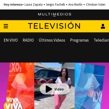
Laura Zapata
Sergio Fachelli
Ana Martín
Christian Valero
TELEVISIÓN
EN VIVO
RADIO
Últimos Videos
Programas
Telediar
Video