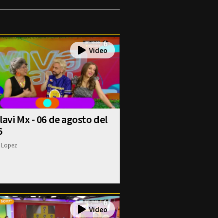
lavi Mx - 06 de agosto del
6
 Lopez