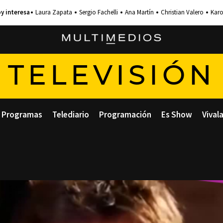
Laura Zapata
Sergio Fachelli
Ana Martín
Christian Valero
Karo
TELEVISIÓN
Programas
Telediario
Programación
Es Show
Vival