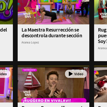
 del
La Maestra Resurrección se
Rugg
descontrola durante sección
pue
Soy
Aranxa Lopez
Aranxa