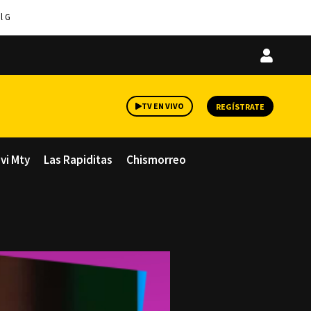
l G
Iniciar
sesión
TV EN VIVO
REGÍSTRATE
avi Mty
Las Rapiditas
Chismorreo