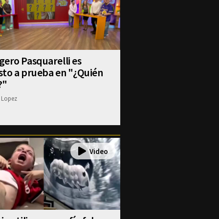
ero Pasquarelli es
sto a prueba en "¿Quién
?"
 Lopez