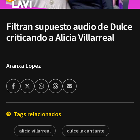
Filtran supuesto audio de Dulce
criticando a Alicia Villarreal
Aranxa Lopez
Facebook
Twitter
Whatsapp
Threads
Enviar
por
Email
Tags relacionados
alicia villarreal
dulce la cantante