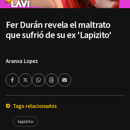
Fer Durán revela el maltrato
que sufrió de su ex 'Lapizito'
Aranxa Lopez
Facebook
Twitter
Whatsapp
Threads
Enviar
por
Email
Tags relacionados
lapizito