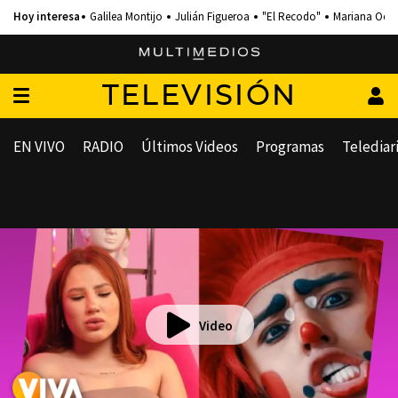
Galilea Montijo
Julián Figueroa
"El Recodo"
Mariana Och
TELEVISIÓN
EN VIVO
RADIO
Últimos Videos
Programas
Telediar
Video