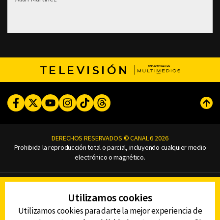
TELEVISIÓN
Facebook
Twitter
Youtube
Instagram
TikTok
Threads
Subi
DERECHOS RESERVADOS © CANAL 6 2026
Prohibida la reproducción total o parcial, incluyendo cualquier medio
electrónico o magnético.
CONTACTO
Utilizamos cookies
AVISO DE PRIVACIDAD
AVISO LEGAL
Utilizamos cookies para darte la mejor experiencia de
DEFENSORÍA DE LAS AUDIENCIAS