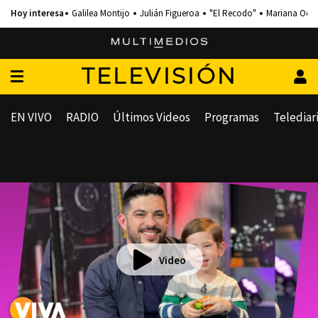
Galilea Montijo
Julián Figueroa
"El Recodo"
Mariana Och
TELEVISIÓN
EN VIVO
RADIO
Últimos Videos
Programas
Telediar
Video