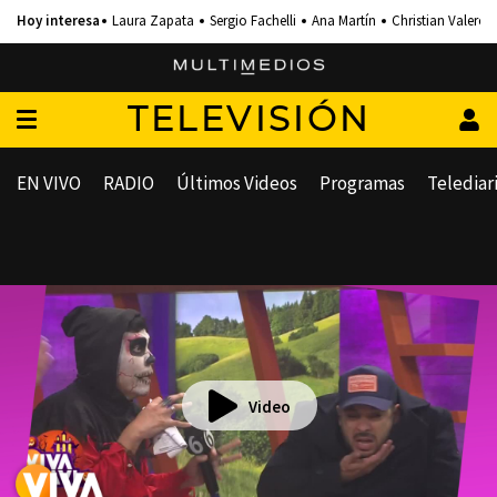
Laura Zapata
Sergio Fachelli
Ana Martín
Christian Valero
TELEVISIÓN
EN VIVO
RADIO
Últimos Videos
Programas
Telediar
Video