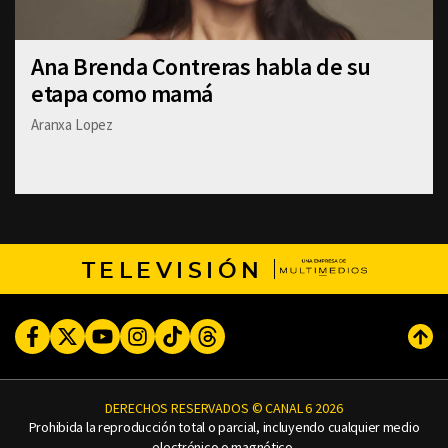
Ana Brenda Contreras habla de su
etapa como mamá
Aranxa Lopez
TELEVISIÓN
Facebook
Twitter
Youtube
Instagram
TikTok
Threads
Subi
DERECHOS RESERVADOS © CANAL 6 2026
Prohibida la reproducción total o parcial, incluyendo cualquier medio
electrónico o magnético.