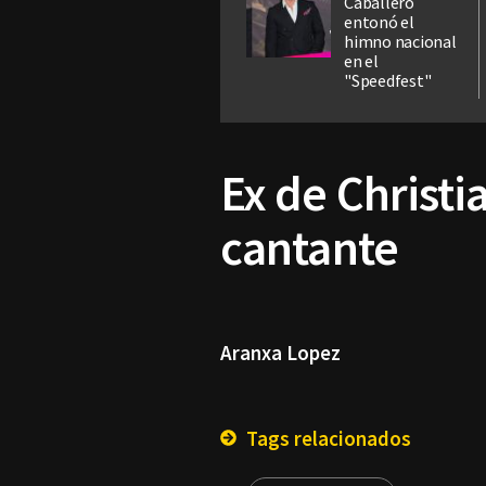
Caballero
entonó el
himno nacional
en el
"Speedfest"
Ex de Christi
cantante
Aranxa Lopez
Tags relacionados