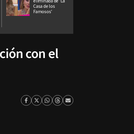
eliminada de 'La
Casa de los
Famosos'
ción con el
Facebook
Twitter
Whatsapp
Threads
Enviar
por
Email