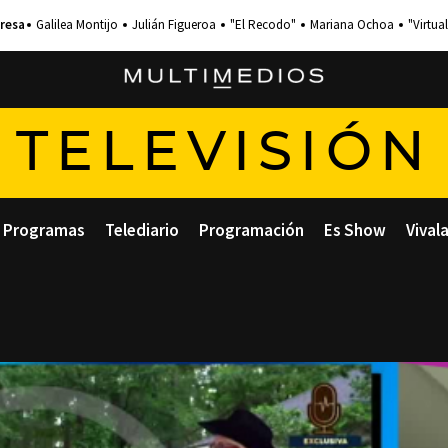
Galilea Montijo
Julián Figueroa
"El Recodo"
Mariana Ochoa
"Virtual
TELEVISIÓN
Programas
Telediario
Programación
Es Show
Vival