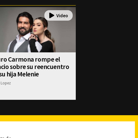
uro Carmona rompe el
ncio sobre su reencuentro
su hija Melenie
 Lopez
reads
Subir