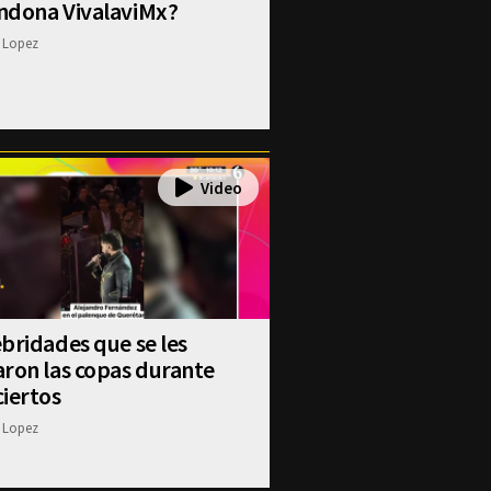
ndona VivalaviMx?
 Lopez
bridades que se les
ron las copas durante
iertos
 Lopez