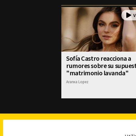
Sofía Castro reacciona a
rumores sobre su supues
"matrimonio lavanda"
Aranxa Lopez
TELEVISIÓN