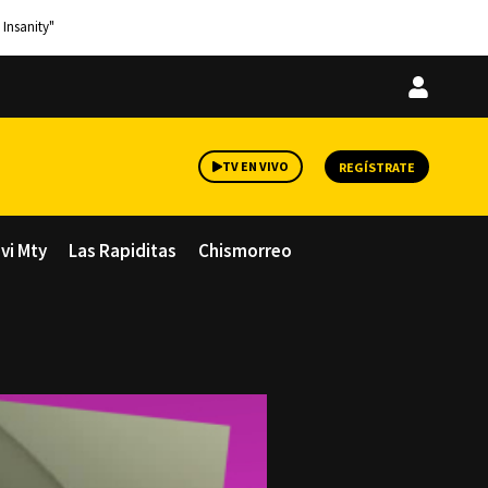
 Insanity"
Iniciar
sesión
TV EN VIVO
REGÍSTRATE
avi Mty
Las Rapiditas
Chismorreo