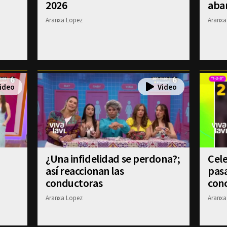
2026
aba
Aranxa Lopez
Aranxa
¿Una infidelidad se perdona?;
Cele
?
así reaccionan las
pasa
conductoras
conc
Aranxa Lopez
Aranxa