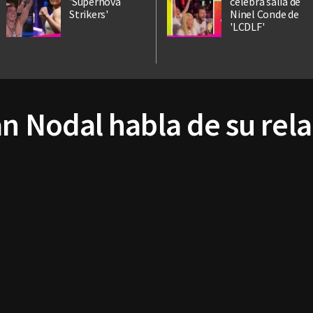
'Supernova
celebra salia de
Strikers'
Ninel Conde de
'LCDLF'
an Nodal habla de su rela