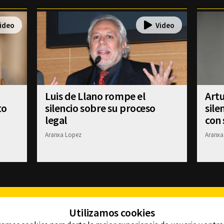
Luis de Llano rompe el
Art
to
silencio sobre su proceso
sile
legal
con 
Aranxa Lopez
Aranxa
Facebook
Twitter
Youtube
Instagram
TikTok
Th
Utilizamos cookies