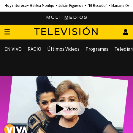
Galilea Montijo
Julián Figueroa
"El Recodo"
Mariana Och
TELEVISIÓN
EN VIVO
RADIO
Últimos Videos
Programas
Telediar
Video