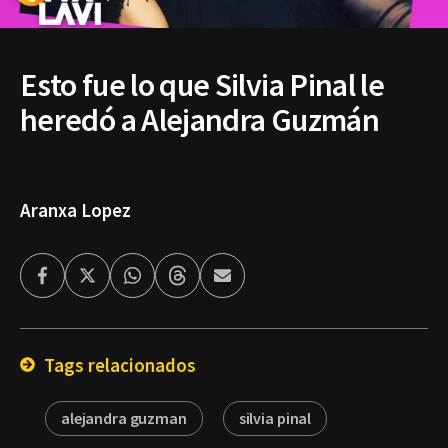
Esto fue lo que Silvia Pinal le
heredó a Alejandra Guzmán
Aranxa Lopez
Facebook
Twitter
Whatsapp
Threads
Enviar
por
Email
Tags relacionados
alejandra guzman
silvia pinal