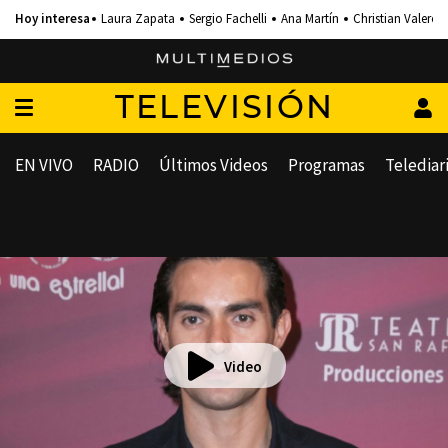
Laura Zapata
Sergio Fachelli
Ana Martín
Christian Valero
TELEVISIÓN
EN VIVO
RADIO
Últimos Videos
Programas
Telediar
Video