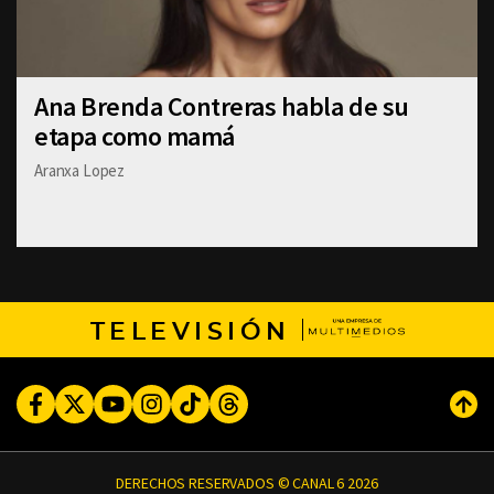
Ana Brenda Contreras habla de su
etapa como mamá
Aranxa Lopez
TELEVISIÓN
Facebook
Twitter
Youtube
Instagram
TikTok
Threads
Subi
DERECHOS RESERVADOS © CANAL 6 2026