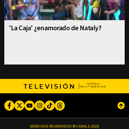
'La Caja' ¿enamorado de Nataly?
TELEVISIÓN
Facebook
Twitter
Youtube
Instagram
TikTok
Threads
Subi
DERECHOS RESERVADOS © CANAL 6 2026