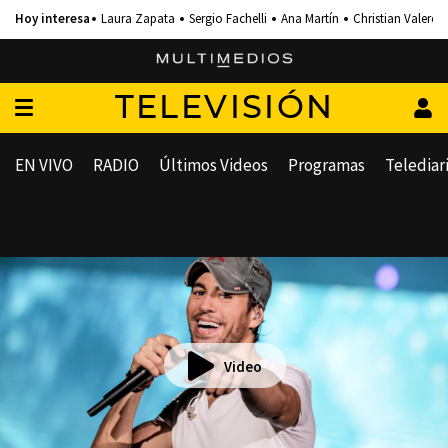
Laura Zapata
Sergio Fachelli
Ana Martín
Christian Valero
TELEVISIÓN
EN VIVO
RADIO
Últimos Videos
Programas
Telediar
Video