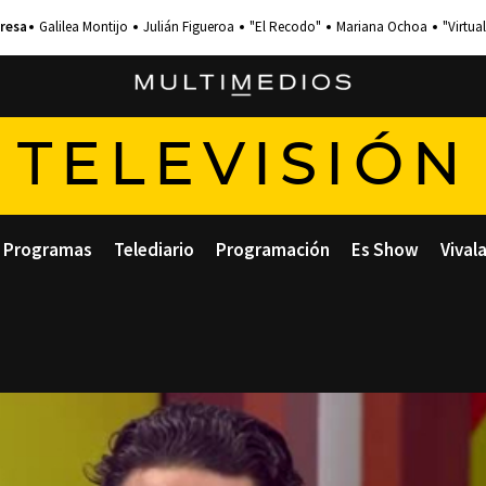
Galilea Montijo
Julián Figueroa
"El Recodo"
Mariana Ochoa
"Virtual
TELEVISIÓN
Programas
Telediario
Programación
Es Show
Vival