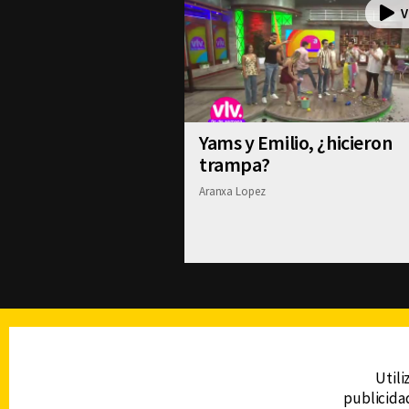
Yams y Emilio, ¿hicieron
trampa?
Aranxa Lopez
TELEVISIÓN
Utili
publicidad
DERECHOS RESERVADOS © CANAL 6 2026