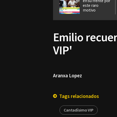
en su frente por
este raro
motivo
Emilio recue
VIP'
Aranxa Lopez
Tags relacionados
Cantadísimo VIP