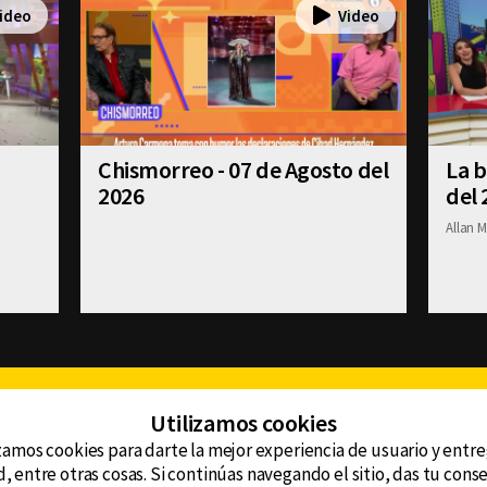
Chismorreo - 07 de Agosto del
La b
2026
del 
Allan M
Facebook
Twitter
Youtube
Instagram
TikTok
Th
Utilizamos cookies
zamos cookies para darte la mejor experiencia de usuario y entr
, entre otras cosas. Si continúas navegando el sitio, das tu con
CONTACTO