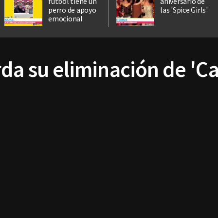
fútbol tiene un
aniversario de
perro de apoyo
las 'Spice Girls'
emocional
rda su eliminación de 'C