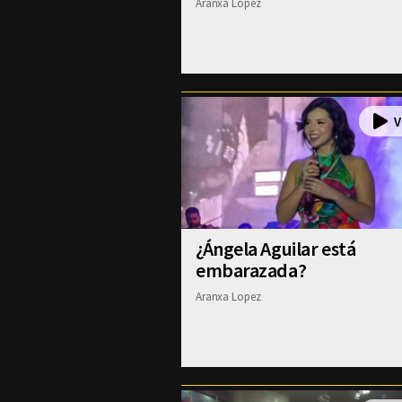
Aranxa Lopez
¿Ángela Aguilar está
embarazada?
Aranxa Lopez