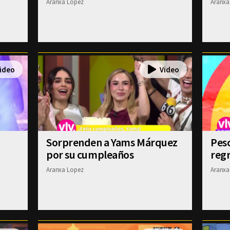
Aranxa Lopez
Aranxa
Sorprenden a Yams Márquez
Pesc
por su cumpleaños
regr
Aranxa Lopez
Aranxa