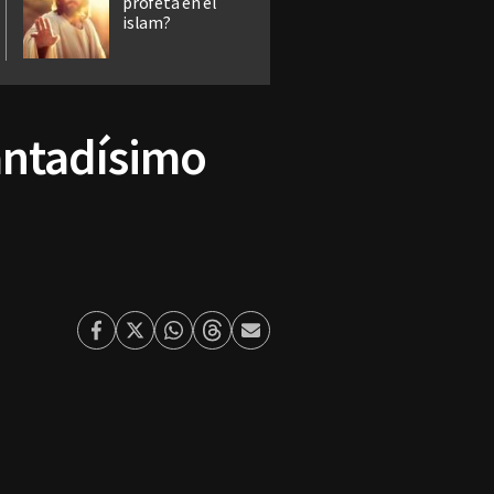
profeta en el
islam?
antadísimo
Facebook
Twitter
Whatsapp
Threads
Enviar
por
Email