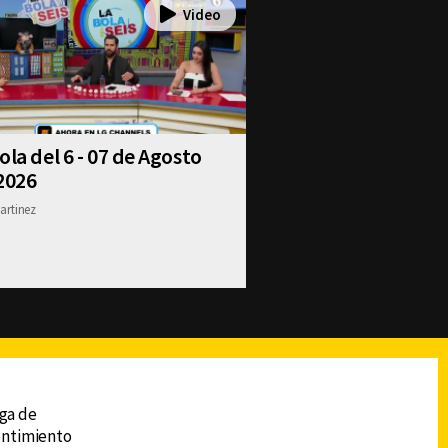
ola del 6 - 07 de Agosto
2026
artinez
reads
Subir
ega de
sentimiento