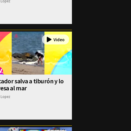
 Lopez
ador salva a tiburón y lo
esa al mar
 Lopez