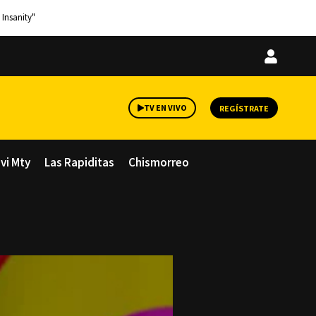
 Insanity"
Iniciar
sesión
TV EN VIVO
REGÍSTRATE
avi Mty
Las Rapiditas
Chismorreo