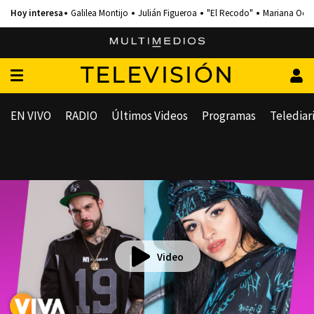
Galilea Montijo
Julián Figueroa
"El Recodo"
Mariana Och
TELEVISIÓN
EN VIVO
RADIO
Últimos Videos
Programas
Telediar
Video