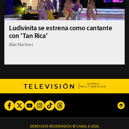
Ludivinita se estrena como cantante
con 'Tan Rica'
Allan Martinez
TELEVISIÓN
Facebook
Twitter
Youtube
Instagram
TikTok
Threads
Subi
DERECHOS RESERVADOS © CANAL 6 2026