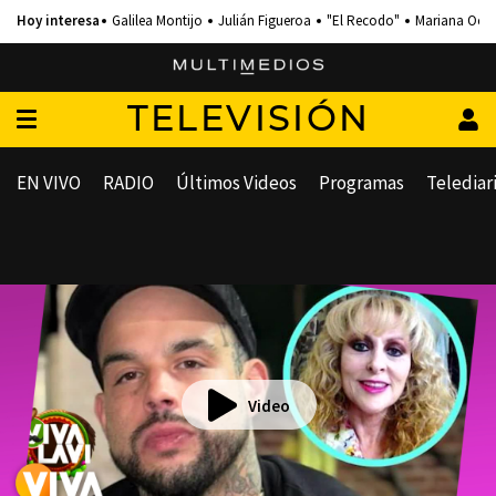
Galilea Montijo
Julián Figueroa
"El Recodo"
Mariana Och
TELEVISIÓN
EN VIVO
RADIO
Últimos Videos
Programas
Telediar
Video