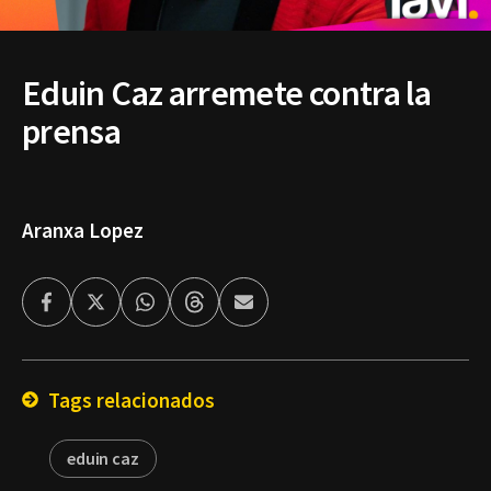
Eduin Caz arremete contra la
prensa
Aranxa Lopez
Facebook
Twitter
Whatsapp
Threads
Enviar
por
Email
Tags relacionados
eduin caz