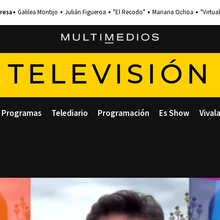
Galilea Montijo
Julián Figueroa
"El Recodo"
Mariana Ochoa
"Virtual
TELEVISIÓN
Programas
Telediario
Programación
Es Show
Vival