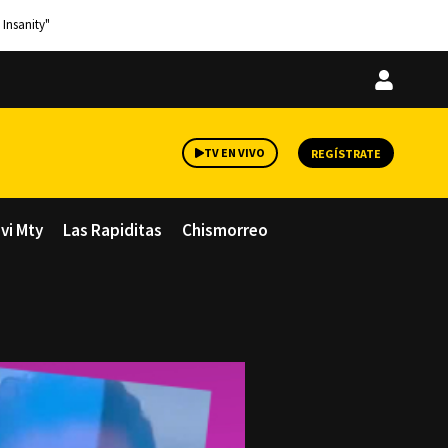
 Insanity"
Iniciar
sesión
TV EN VIVO
REGÍSTRATE
avi Mty
Las Rapiditas
Chismorreo