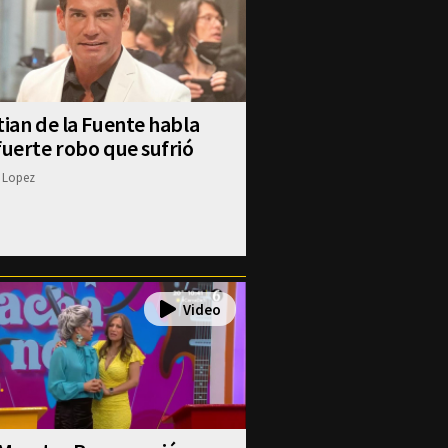
tian de la Fuente habla
fuerte robo que sufrió
 Lopez