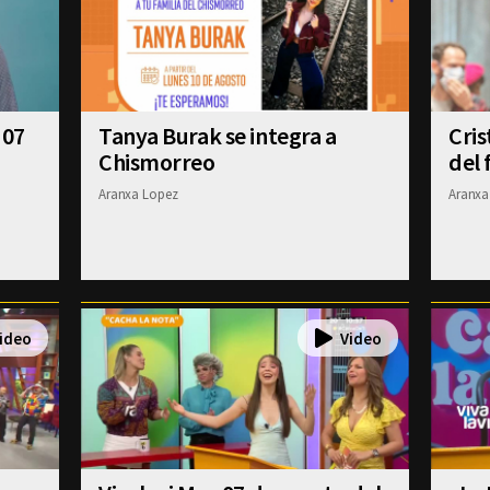
 07
Tanya Burak se integra a
Cris
Chismorreo
del 
Aranxa Lopez
Aranxa