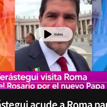
Video
stegui acude a Roma par