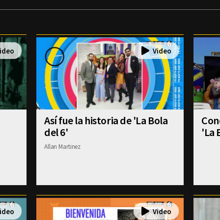
Así fue la historia de 'La Bola
Con
del 6'
'La 
Allan Martinez