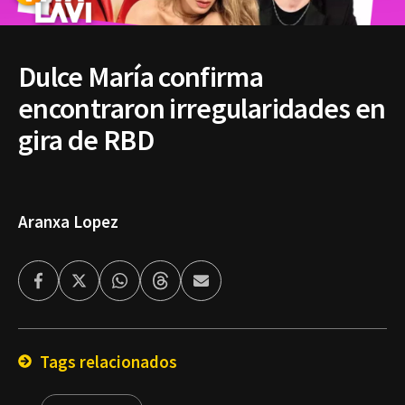
Dulce María confirma
encontraron irregularidades en
gira de RBD
Aranxa Lopez
Facebook
Twitter
Whatsapp
Threads
Enviar
por
Email
Tags relacionados