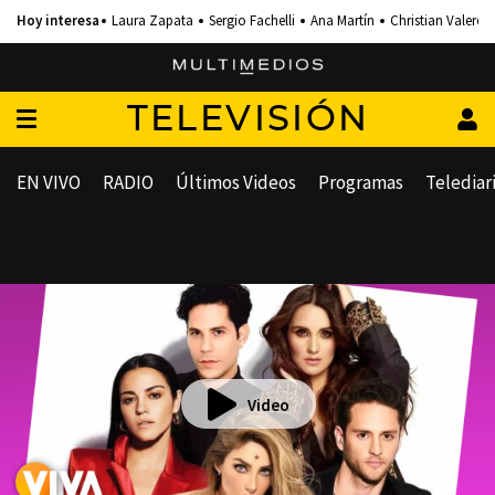
Laura Zapata
Sergio Fachelli
Ana Martín
Christian Valero
TELEVISIÓN
EN VIVO
RADIO
Últimos Videos
Programas
Telediar
Video