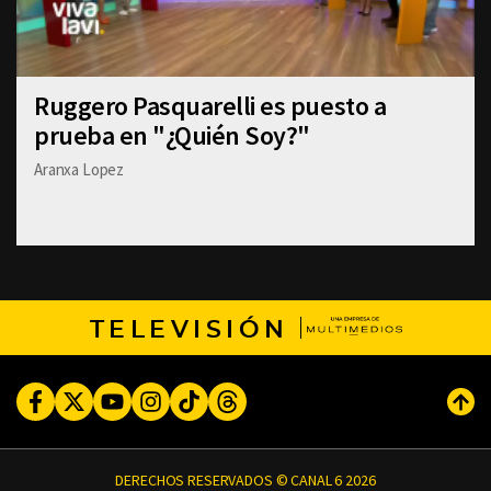
Ruggero Pasquarelli es puesto a
prueba en "¿Quién Soy?"
Aranxa Lopez
TELEVISIÓN
Facebook
Twitter
Youtube
Instagram
TikTok
Threads
Subi
DERECHOS RESERVADOS © CANAL 6 2026