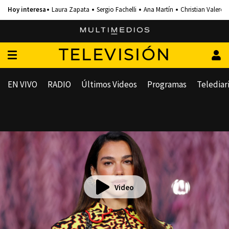
Laura Zapata
Sergio Fachelli
Ana Martín
Christian Valero
TELEVISIÓN
EN VIVO
RADIO
Últimos Videos
Programas
Telediar
Video