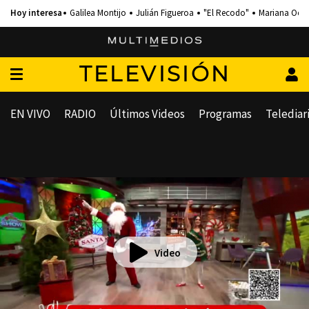
Galilea Montijo
Julián Figueroa
"El Recodo"
Mariana Och
TELEVISIÓN
EN VIVO
RADIO
Últimos Videos
Programas
Telediar
Video