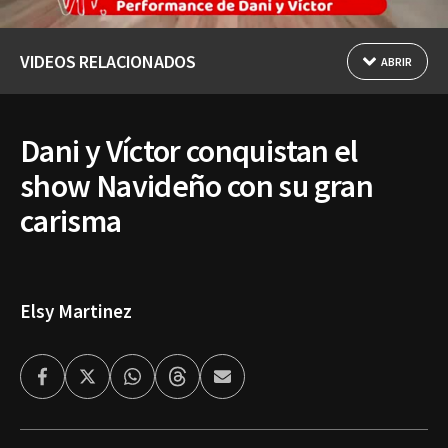
VIDEOS RELACIONADOS
ABRIR
Dani y Víctor conquistan el
show Navideño con su gran
carisma
Elsy Martinez
Facebook
Twitter
Whatsapp
Threads
Enviar
por
Email