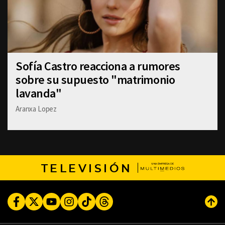
Sofía Castro reacciona a rumores
sobre su supuesto "matrimonio
lavanda"
Aranxa Lopez
TELEVISIÓN
Facebook
Twitter
Youtube
Instagram
TikTok
Threads
Subi