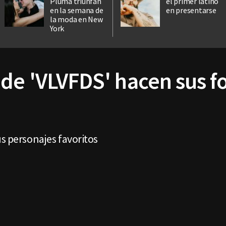
Pluma triunfan
el primer latino
en la semana de
en presentarse
la moda en New
York
de 'VLVFDS' hacen sus fo
us personajes favoritos