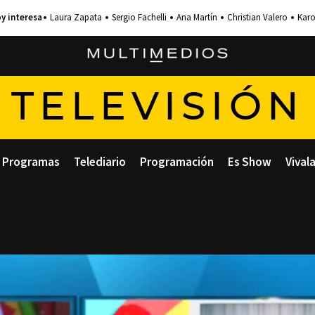
Laura Zapata
Sergio Fachelli
Ana Martín
Christian Valero
Karo
TELEVISIÓN
Programas
Telediario
Programación
Es Show
Vival