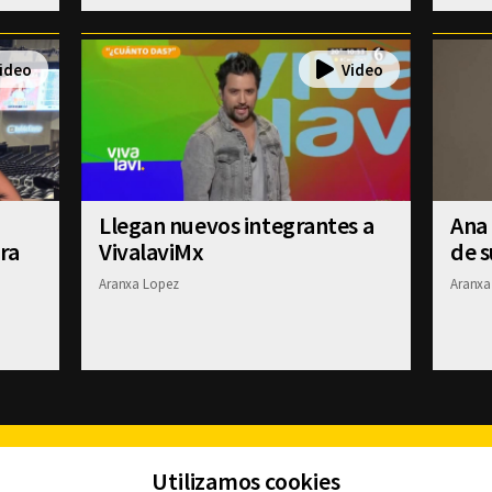
Llegan nuevos integrantes a
Ana
ra
VivalaviMx
de 
Aranxa Lopez
Aranxa
Facebook
Twitter
Youtube
Instagram
TikTok
Th
Utilizamos cookies