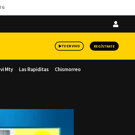
l G
Iniciar
sesión
TV EN VIVO
REGÍSTRATE
avi Mty
Las Rapiditas
Chismorreo