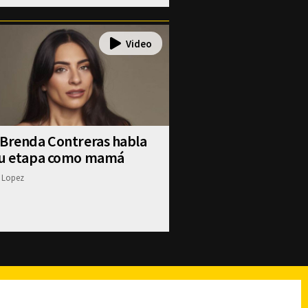
 Brenda Contreras habla
su etapa como mamá
 Lopez
reads
Subir