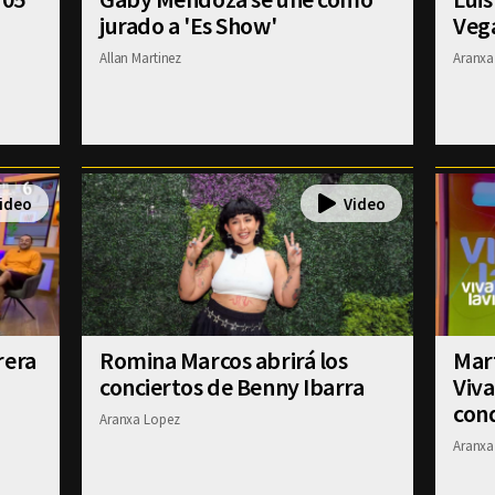
jurado a 'Es Show'
Veg
Allan Martinez
Aranxa
rera
Romina Marcos abrirá los
Mart
conciertos de Benny Ibarra
Viva
con
Aranxa Lopez
Aranxa