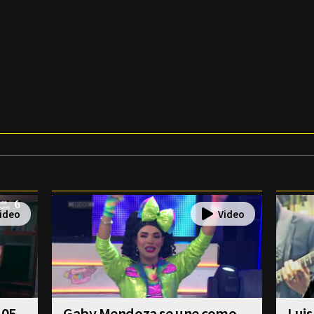
 05
Gaby Mendoza se une como
Luis