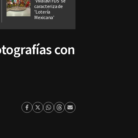
'Vivalavi FDS' se
caracteriza de
'Lotería
Mexicana'
tografías con
Facebook
Twitter
Whatsapp
Threads
Enviar
por
Email