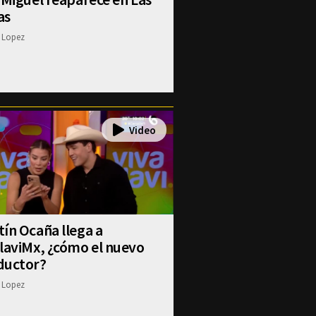
as
 Lopez
ín Ocaña llega a
laviMx, ¿cómo el nuevo
ductor?
 Lopez