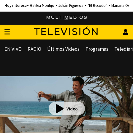
Galilea Montijo
Julián Figueroa
"El Recodo"
Mariana Och
TELEVISIÓN
EN VIVO
RADIO
Últimos Videos
Programas
Telediar
Video