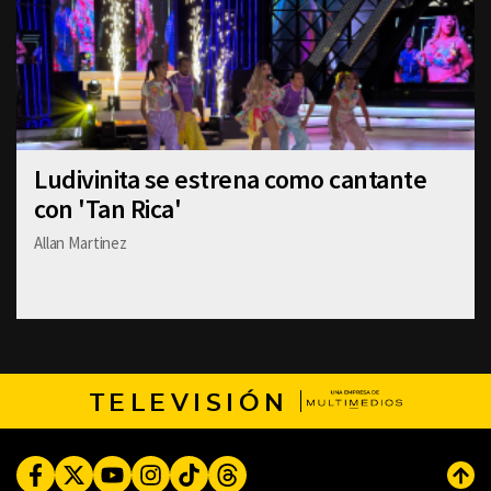
Ludivinita se estrena como cantante
con 'Tan Rica'
Allan Martinez
TELEVISIÓN
Facebook
Twitter
Youtube
Instagram
TikTok
Threads
Subi