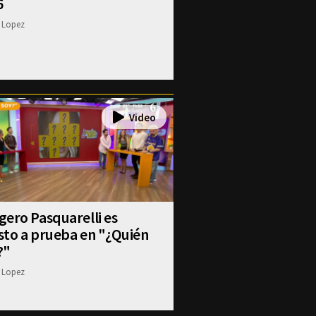
6
 Lopez
ero Pasquarelli es
sto a prueba en "¿Quién
?"
 Lopez