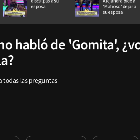
disculpas a su
Alejandra pide a
esposa
'Mafioso' dejar a
su esposa
ano habló de 'Gomita', ¿v
la?
a todas las preguntas