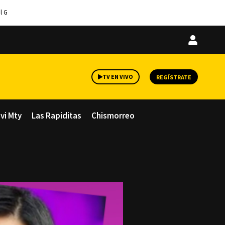
l G
Iniciar
sesión
TV EN VIVO
REGÍSTRATE
avi Mty
Las Rapiditas
Chismorreo