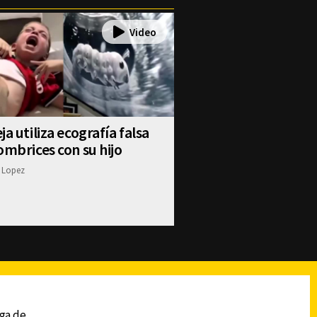
ja utiliza ecografía falsa
ombrices con su hijo
 Lopez
reads
Subir
ega de