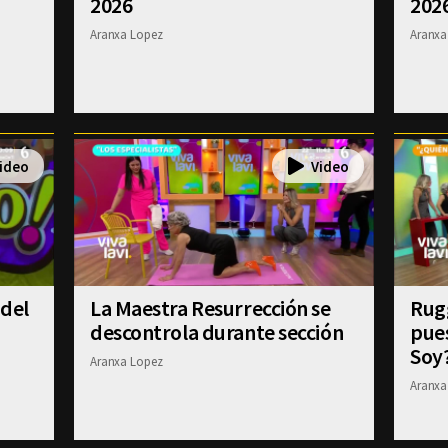
2026
202
Aranxa Lopez
Aranxa
 del
La Maestra Resurrección se
Rugg
descontrola durante sección
pue
Soy
Aranxa Lopez
Aranxa