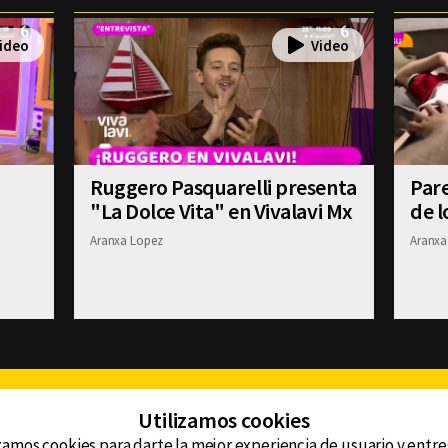
Ruggero Pasquarelli presenta
Pare
"La Dolce Vita" en Vivalavi Mx
de l
Aranxa Lopez
Aranxa
Facebook
Twitter
Youtube
Instagram
TikTok
Th
Utilizamos cookies
zamos cookies para darte la mejor experiencia de usuario y entr