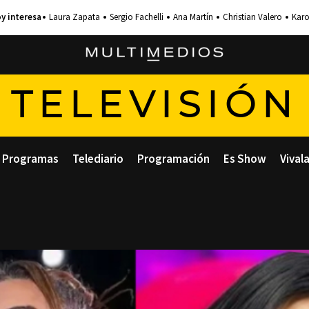
Laura Zapata
Sergio Fachelli
Ana Martín
Christian Valero
Karo
TELEVISIÓN
Programas
Telediario
Programación
Es Show
Vival