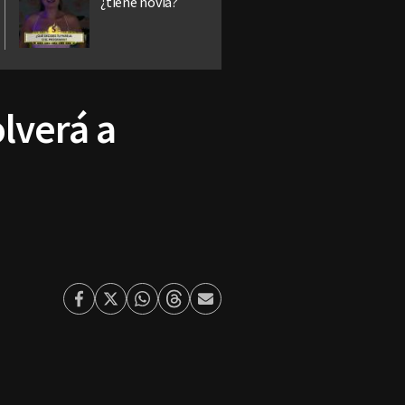
¿tiene novia?
olverá a
Facebook
Twitter
Whatsapp
Threads
Enviar
por
Email