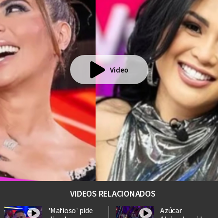
Video
VIDEOS RELACIONADOS
'Mafioso' pide
Azúcar