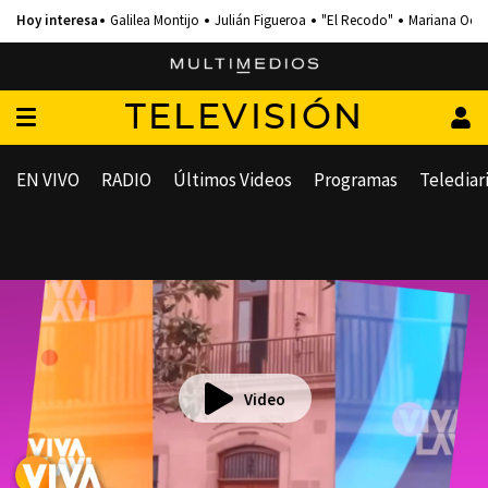
Galilea Montijo
Julián Figueroa
"El Recodo"
Mariana Och
TELEVISIÓN
EN VIVO
RADIO
Últimos Videos
Programas
Telediar
Video