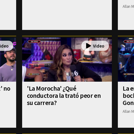
Allan M
' no
'La Morocha' ¿Qué
La e
conductora la trató peor en
boch
su carrera?
Gon
Allan M