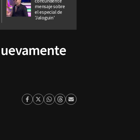
contundente
mensaje sobre
el especial de
'Jaloguin'
¿nuevamente
Facebook
Twitter
Whatsapp
Threads
Enviar
por
Email