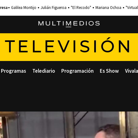
Galilea Montijo
Julián Figueroa
"El Recodo"
Mariana Ochoa
"Virtual
TELEVISIÓN
Programas
Telediario
Programación
Es Show
Vival