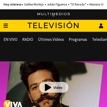
Galilea Montijo
Julián Figueroa
"El Recodo"
Mariana Och
TELEVISIÓN
EN VIVO
RADIO
Últimos Videos
Programas
Telediar
Video