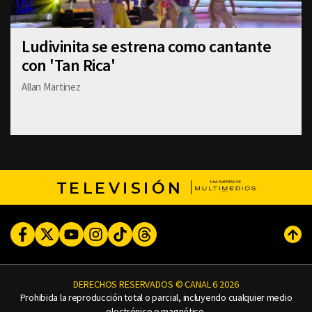
Ludivinita se estrena como cantante
con 'Tan Rica'
Allan Martinez
TELEVISIÓN
Facebook
Twitter
Youtube
Instagram
TikTok
Threads
Subi
DERECHOS RESERVADOS © CANAL 6 2026
Prohibida la reproducción total o parcial, incluyendo cualquier medio
electrónico o magnético.