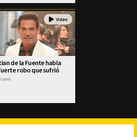
tian de la Fuente habla
fuerte robo que sufrió
 Lopez
reads
Subir