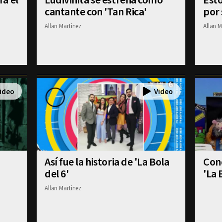
cantante con 'Tan Rica'
por 
Allan Martinez
Allan M
Así fue la historia de 'La Bola
Con
del 6'
'La 
Allan Martinez