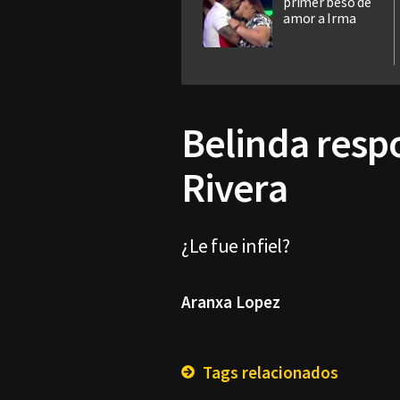
primer beso de
amor a Irma
Belinda resp
Rivera
¿Le fue infiel?
Aranxa Lopez
Tags relacionados