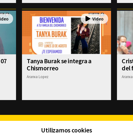
 07
Tanya Burak se integra a
Cris
Chismorreo
del 
Aranxa Lopez
Aranxa
Facebook
Twitter
Youtube
Instagram
TikTok
Th
Utilizamos cookies