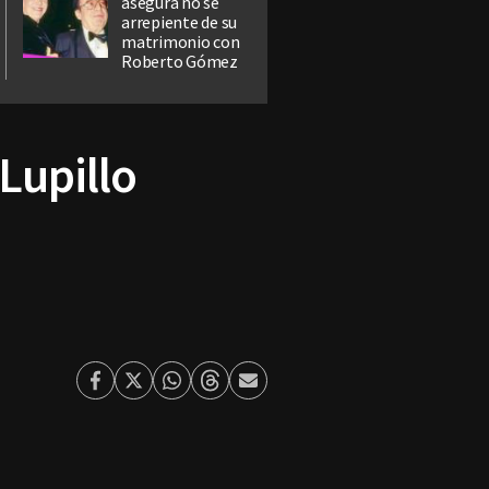
asegura no se
arrepiente de su
matrimonio con
Roberto Gómez
Lupillo
Facebook
Twitter
Whatsapp
Threads
Enviar
por
Email