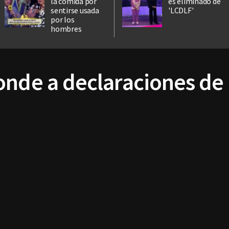
la comida por
es eliminado de
sentirse usada
'LCDLF'
por los
hombres
onde a declaraciones de 