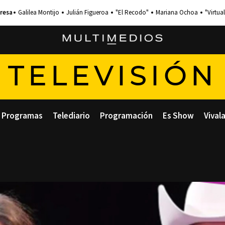
Galilea Montijo
Julián Figueroa
"El Recodo"
Mariana Ochoa
"Virtual
TELEVISIÓN
Programas
Telediario
Programación
Es Show
Vival