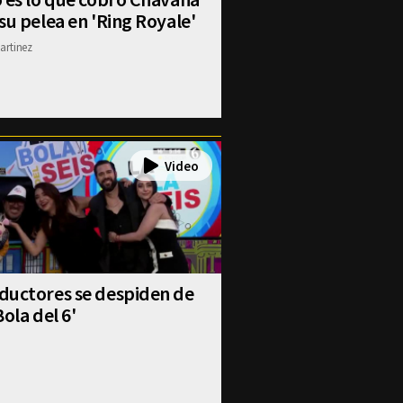
su pelea en 'Ring Royale'
artinez
ductores se despiden de
Bola del 6'