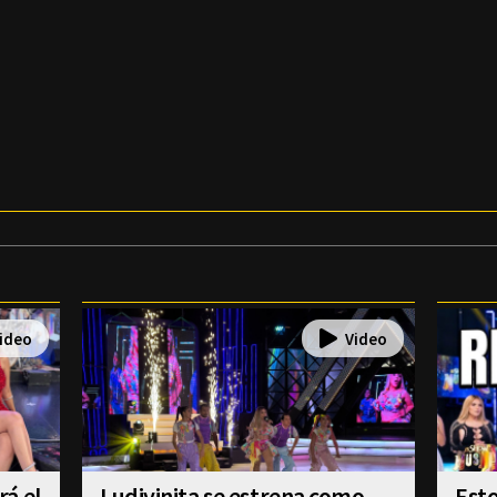
á el
Ludivinita se estrena como
Esto