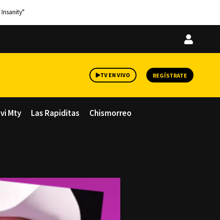
 Insanity"
Iniciar
sesión
TV EN VIVO
REGÍSTRATE
avi Mty
Las Rapiditas
Chismorreo