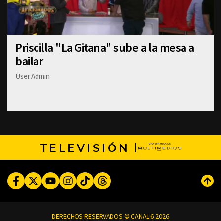
Priscilla "La Gitana" sube a la mesa a
bailar
User Admin
TELEVISIÓN
Facebook
Twitter
Youtube
Instagram
TikTok
Threads
Subi
DERECHOS RESERVADOS © CANAL 6 2026