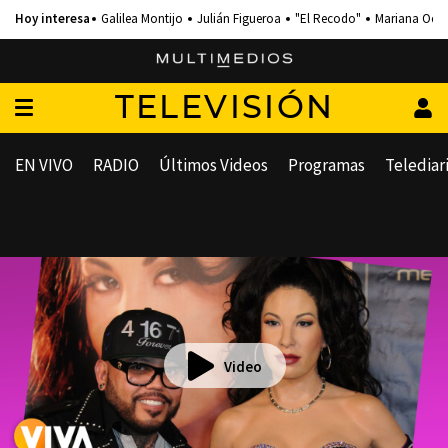
Galilea Montijo
Julián Figueroa
"El Recodo"
Mariana Och
TELEVISIÓN
EN VIVO
RADIO
Últimos Videos
Programas
Telediar
Video