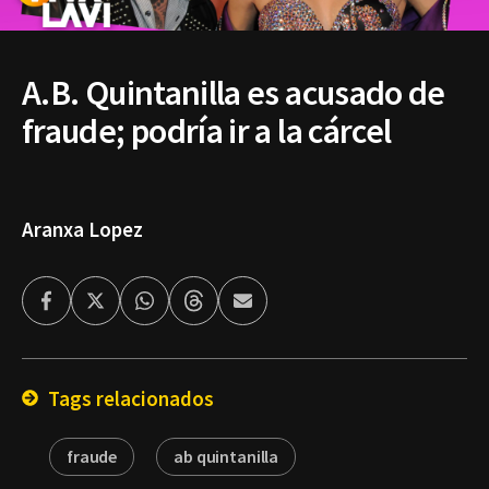
A.B. Quintanilla es acusado de
fraude; podría ir a la cárcel
Aranxa Lopez
Facebook
Twitter
Whatsapp
Threads
Enviar
por
Email
Tags relacionados
fraude
ab quintanilla