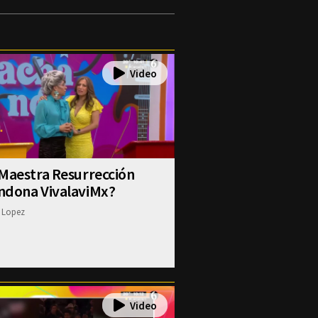
Maestra Resurrección
ndona VivalaviMx?
 Lopez