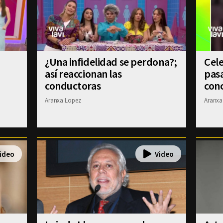
¿Una infidelidad se perdona?;
Cele
?
así reaccionan las
pasa
conductoras
conc
Aranxa Lopez
Aranxa