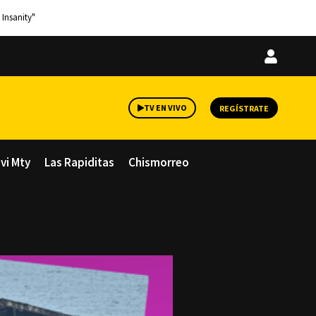
 Insanity"
Iniciar
sesión
TV EN VIVO
REGÍSTRATE
avi Mty
Las Rapiditas
Chismorreo