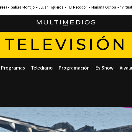
Galilea Montijo
Julián Figueroa
"El Recodo"
Mariana Ochoa
"Virtual
TELEVISIÓN
Programas
Telediario
Programación
Es Show
Vival