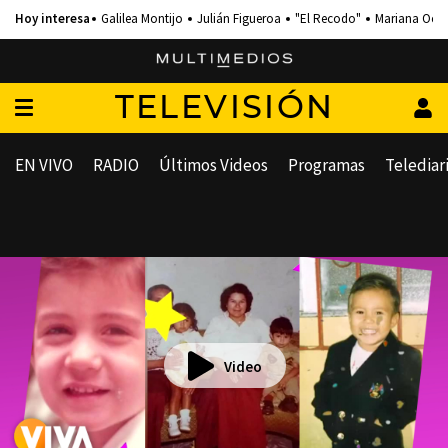
Galilea Montijo
Julián Figueroa
"El Recodo"
Mariana Och
TELEVISIÓN
EN VIVO
RADIO
Últimos Videos
Programas
Telediar
Video