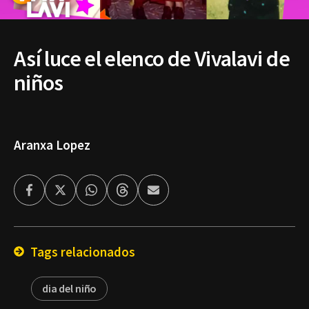
Así luce el elenco de Vivalavi de
niños
Aranxa Lopez
Facebook
Twitter
Whatsapp
Threads
Enviar
por
Email
Tags relacionados
dia del niño