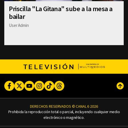
Priscilla "La Gitana" sube a la mesa a
bailar
User Admin
TELEVISIÓN
Facebook
Twitter
Youtube
Instagram
TikTok
Threads
Subi
DERECHOS RESERVADOS © CANAL 6 2026
Prohibida la reproducción total o parcial, incluyendo cualquier medio
electrónico o magnético.