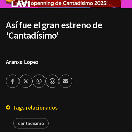
Así fue el gran estreno de
'Cantadísimo'
Aranxa Lopez
Facebook
Twitter
Whatsapp
Threads
Enviar
por
Email
Tags relacionados
cantadisimo