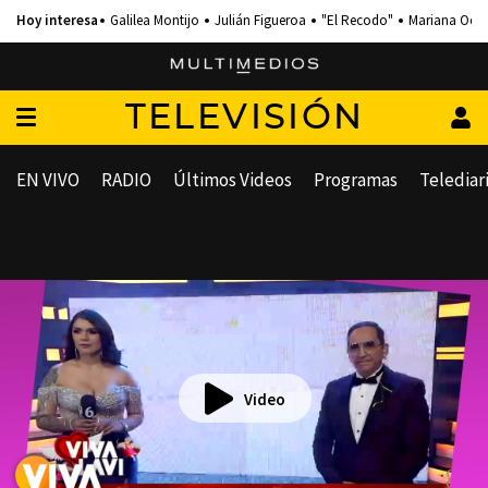
Galilea Montijo
Julián Figueroa
"El Recodo"
Mariana Och
TELEVISIÓN
EN VIVO
RADIO
Últimos Videos
Programas
Telediar
Video