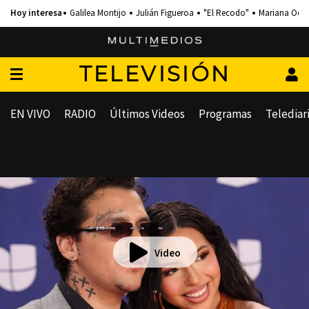
Galilea Montijo
Julián Figueroa
"El Recodo"
Mariana Och
TELEVISIÓN
EN VIVO
RADIO
Últimos Videos
Programas
Telediar
Video